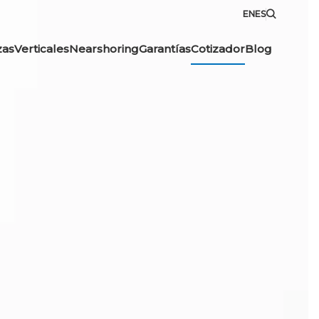
EN
ES
zas
Verticales
Nearshoring
Garantías
Cotizador
Blog