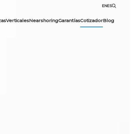
EN
ES
zas
Verticales
Nearshoring
Garantías
Cotizador
Blog