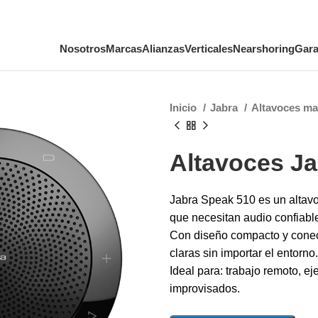
Nosotros
Marcas
Alianzas
Verticales
Nearshoring
Gara
Inicio
Jabra
Altavoces ma
Altavoces J
Jabra Speak 510 es un altavoz
que necesitan audio confiabl
Con diseño compacto y conect
claras sin importar el entorno.
Ideal para: trabajo remoto, e
improvisados.