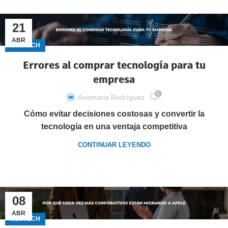
21
ABR
GECTECH
Errores al comprar tecnología para tu
empresa
0
Anamaria Rodríguez
Cómo evitar decisiones costosas y convertir la
tecnología en una ventaja competitiva
CONTINUAR LEYENDO
08
ABR
GECTECH