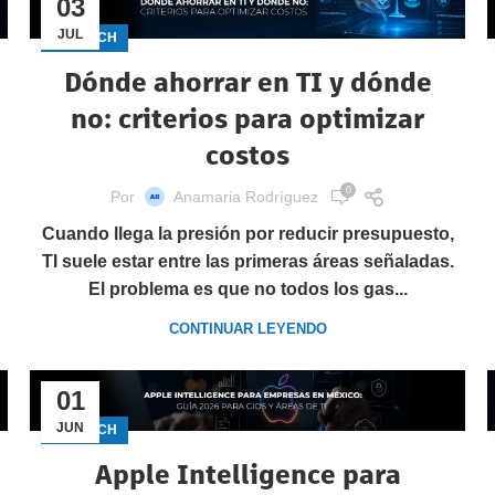
03
JUL
GECTECH
Dónde ahorrar en TI y dónde
no: criterios para optimizar
costos
0
Por
Anamaria Rodríguez
Cuando llega la presión por reducir presupuesto,
TI suele estar entre las primeras áreas señaladas.
El problema es que no todos los gas...
CONTINUAR LEYENDO
01
JUN
GECTECH
Apple Intelligence para