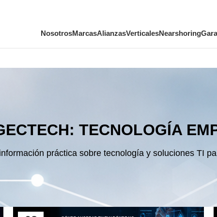
Nosotros
Marcas
Alianzas
Verticales
Nearshoring
Gara
GECTECH: TECNOLOGÍA EM