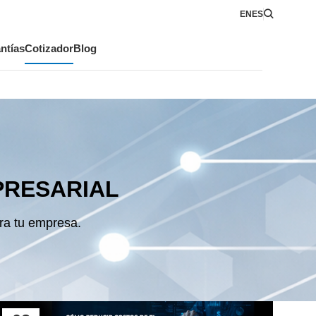
EN
ES
ntías
Cotizador
Blog
PRESARIAL