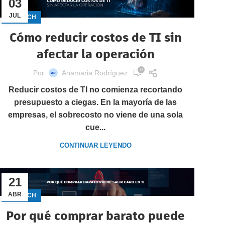
03
JUL
GECTECH
Cómo reducir costos de TI sin
afectar la operación
0
Por
Anamaria Rodríguez
Reducir costos de TI no comienza recortando
presupuesto a ciegas. En la mayoría de las
empresas, el sobrecosto no viene de una sola
cue...
CONTINUAR LEYENDO
21
ABR
GECTECH
Por qué comprar barato puede