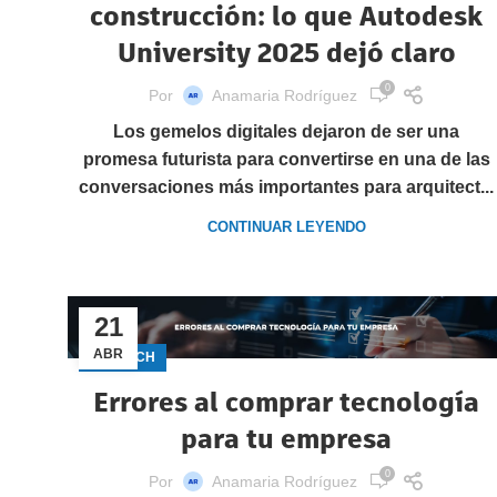
construcción: lo que Autodesk
University 2025 dejó claro
0
Por
Anamaria Rodríguez
Los gemelos digitales dejaron de ser una
promesa futurista para convertirse en una de las
conversaciones más importantes para arquitect...
CONTINUAR LEYENDO
21
ABR
GECTECH
Errores al comprar tecnología
para tu empresa
0
Por
Anamaria Rodríguez