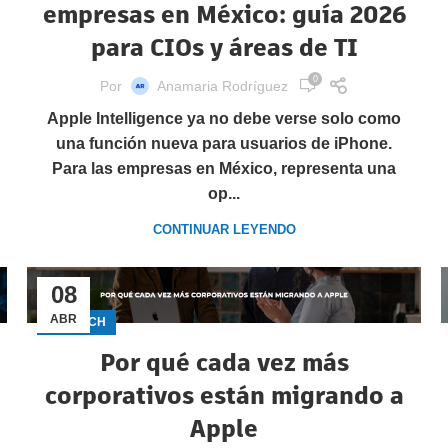
empresas en México: guía 2026
para CIOs y áreas de TI
0
Por
Anamaria Rodríguez
Apple Intelligence ya no debe verse solo como
una función nueva para usuarios de iPhone.
Para las empresas en México, representa una
op...
CONTINUAR LEYENDO
08
ABR
GECTECH
Por qué cada vez más
corporativos están migrando a
Apple