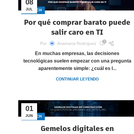
08
JUL
GECTECH
Por qué comprar barato puede
salir caro en TI
0
Por
Anamaria Rodríguez
En muchas empresas, las decisiones
tecnológicas suelen empezar con una pregunta
aparentemente simple: ¿cuál es l...
CONTINUAR LEYENDO
01
JUN
GECTECH
Gemelos digitales en