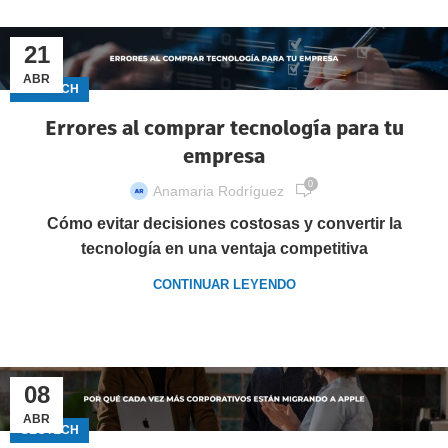
21
ABR
GECTECH
Errores al comprar tecnología para tu
empresa
0
Anamaria Rodríguez
Cómo evitar decisiones costosas y convertir la
tecnología en una ventaja competitiva
CONTINUAR LEYENDO
08
ABR
GECTECH