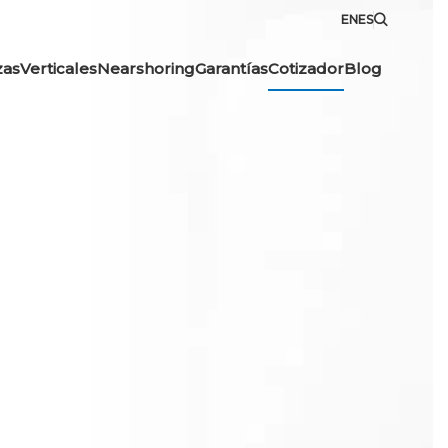
EN
ES
zas
Verticales
Nearshoring
Garantías
Cotizador
Blog