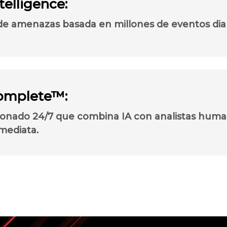
telligence:
 de amenazas basada en millones de eventos diar
omplete™:
tionado 24/7 que combina IA con analistas huma
mediata.