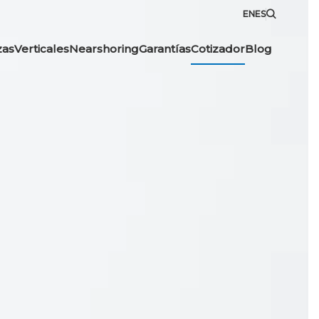
EN
ES
zas
Verticales
Nearshoring
Garantías
Cotizador
Blog