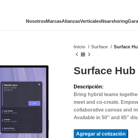
Nosotros
Marcas
Alianzas
Verticales
Nearshoring
Gara
Inicio
Surface
Surface Hu
Surface Hub
Descripción:
Bring hybrid teams together
meet and co-create. Empow
collaborative canvas and me
Available in 50″ and 85″ dis
Agregar al cotización