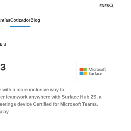
EN
ES
ntías
Cotizador
Blog
b 3
 3
 with a more inclusive way to
er teamwork anywhere with Surface Hub 2S, a
etings device Certified for Microsoft Teams.
play.