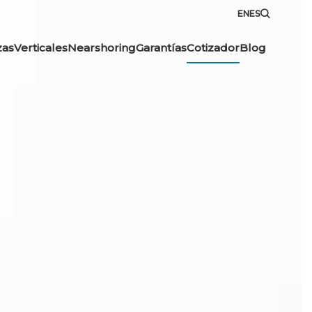
EN
ES
zas
Verticales
Nearshoring
Garantías
Cotizador
Blog