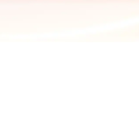
menaza no es un ataque
la configuración de se