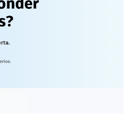
onder
s?
rta.
rlos.