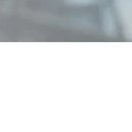
¡HOLA, SOMOS GECTECH!
Una empresa orgullosamente
mexicana fundada en 1995