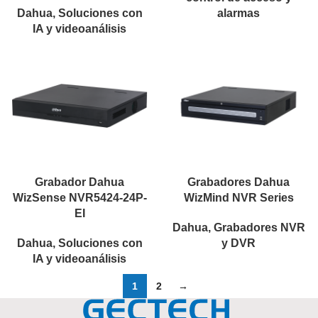
Dahua
,
Soluciones con
alarmas
IA y videoanálisis
Grabador Dahua
Grabadores Dahua
WizSense NVR5424-24P-
WizMind NVR Series
EI
Dahua
,
Grabadores NVR
Dahua
,
Soluciones con
y DVR
IA y videoanálisis
1
2
→