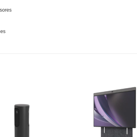
nsores
nes