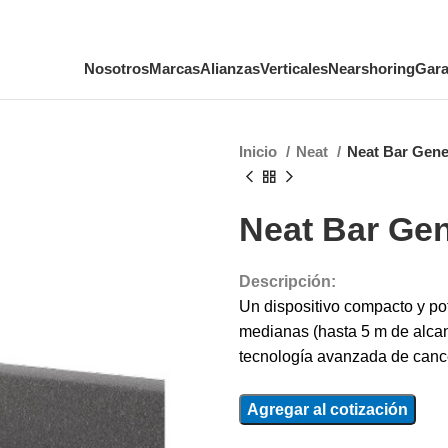
Nosotros
Marcas
Alianzas
Verticales
Nearshoring
Gara
Inicio
Neat
Neat Bar Gene
Neat Bar Gen
Descripción:
Un dispositivo compacto y po
medianas (hasta 5 m de alcanc
tecnología avanzada de cance
Agregar al cotización