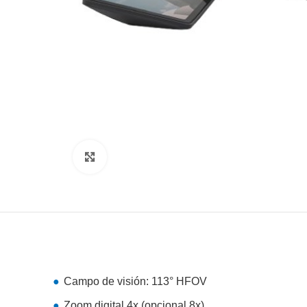
Clic para agrandar
Campo de visión: 113° HFOV
Zoom digital 4x (opcional 8x)