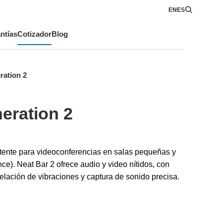
EN
ES
ntías
Cotizador
Blog
ration 2
eration 2
tente para videoconferencias en salas pequeñas y
e). Neat Bar 2 ofrece audio y video nítidos, con
lación de vibraciones y captura de sonido precisa.